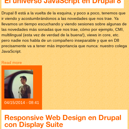
El universo JavaScript en Drupal 8
Drupal 8 está a la vuelta de la esquina, y poco a poco, tenemos que
ir viendo y acostumbrándonos a las novedades que nos trae. Ya
llevamos un tiempo escuchando y viendo sesiones sobre algunas de
las novedades más sonadas que nos trae, cómo por ejemplo, CMI,
multilingual (esta vez de verdad de la buena!), views in core, etc.
pero nadie nos habla de un compañero inseparable y que en D8
precisamente va a tener más importancia que nunca: nuestro colega
JavaScript.
Read more
about El universo JavaScript en Drupal 8
04/15/2014 - 08:41
Responsive Web Design en Drupal
con Display Suite