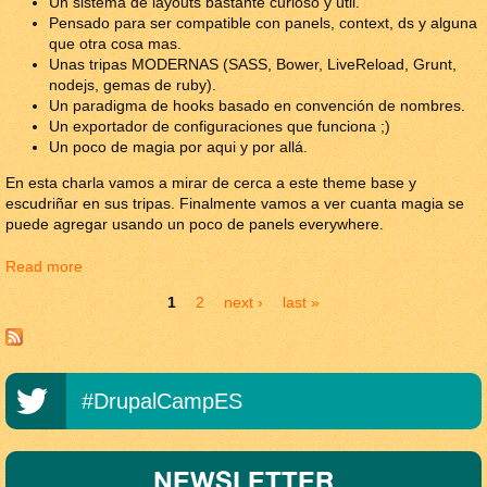
Un sistema de layouts bastante curioso y útil.
Pensado para ser compatible con panels, context, ds y alguna
que otra cosa mas.
Unas tripas MODERNAS (SASS, Bower, LiveReload, Grunt,
nodejs, gemas de ruby).
Un paradigma de hooks basado en convención de nombres.
Un exportador de configuraciones que funciona ;)
Un poco de magia por aqui y por allá.
En esta charla vamos a mirar de cerca a este theme base y
escudriñar en sus tripas. Finalmente vamos a ver cuanta magia se
puede agregar usando un poco de panels everywhere.
Read more
about Omega 4
Pages
1
2
next ›
last »
#DrupalCampES
NEWSLETTER