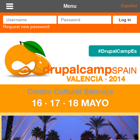
Skip to main content
Español
Menu
Username
*
Password
*
Request new password
#DrupalCampEs
Centro Cultural Bancaja
16 · 17 · 18 MAYO