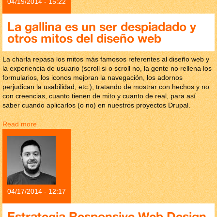
04/19/2014 - 15:22
La gallina es un ser despiadado y
otros mitos del diseño web
La charla repasa los mitos más famosos referentes al diseño web y
la experiencia de usuario (scroll si o scroll no, la gente no rellena los
formularios, los iconos mejoran la navegación, los adornos
perjudican la usabilidad, etc.), tratando de mostrar con hechos y no
con creencias, cuanto tienen de mito y cuanto de real, para así
saber cuando aplicarlos (o no) en nuestros proyectos Drupal.
Read more
about La gallina es un ser despiadado y otros mitos del
diseño web
04/17/2014 - 12:17
Estrategia Responsive Web Design