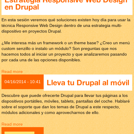
en Drupal
En esta sesión veremos qué soluciones existen hoy día para usar la
técnica Responsive Web Design dentro de una estrategia multi-
dispositivo en proyectos Drupal.
¿Me interesa más un framework o un theme base? ¿Creo un menú
custom senzillo o instalo un módulo? Son preguntas que nos
hacemos todos al iniciar un proyecto y que analizaremos pasando
por cada una de las opciones disponibles.
Read more
about Estrategia Responsive Web Design en Drupal
Lleva tu Drupal al móvil
04/16/2014 - 10:41
Descubre que puede ofrecerte Drupal para llevar tus páginas a los
dispositivos portátiles, móviles, tablets, pantallas del coche. Hablaré
sobre el soporte que dan los temas de Drupal a este respecto,
módulos adicionales y como aprovecharnos de ello.
Read more
about Lleva tu Drupal al móvil