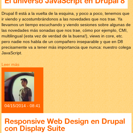
El universo JavaScript en Drupal 8
Drupal 8 está a la vuelta de la esquina, y poco a poco, tenemos que
ir viendo y acostumbrándonos a las novedades que nos trae. Ya
llevamos un tiempo escuchando y viendo sesiones sobre algunas de
las novedades más sonadas que nos trae, cómo por ejemplo, CMI,
multilingual (esta vez de verdad de la buena!), views in core, etc.
pero nadie nos habla de un compañero inseparable y que en D8
precisamente va a tener más importancia que nunca: nuestro colega
JavaScript.
Leer más
sobre El universo JavaScript en Drupal 8
04/15/2014 - 08:41
Responsive Web Design en Drupal
con Display Suite