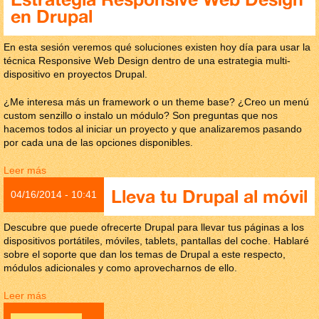
en Drupal
En esta sesión veremos qué soluciones existen hoy día para usar la
técnica Responsive Web Design dentro de una estrategia multi-
dispositivo en proyectos Drupal.
¿Me interesa más un framework o un theme base? ¿Creo un menú
custom senzillo o instalo un módulo? Son preguntas que nos
hacemos todos al iniciar un proyecto y que analizaremos pasando
por cada una de las opciones disponibles.
Leer más
sobre Estrategia Responsive Web Design en Drupal
Lleva tu Drupal al móvil
04/16/2014 - 10:41
Descubre que puede ofrecerte Drupal para llevar tus páginas a los
dispositivos portátiles, móviles, tablets, pantallas del coche. Hablaré
sobre el soporte que dan los temas de Drupal a este respecto,
módulos adicionales y como aprovecharnos de ello.
Leer más
sobre Lleva tu Drupal al móvil