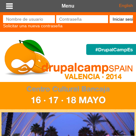
Pasar al contenido principal
English
Menu
Nombre de usuario
*
Contraseña
*
Solicitar una nueva contraseña
#DrupalCampEs
Centro Cultural Bancaja
16 · 17 · 18 MAYO