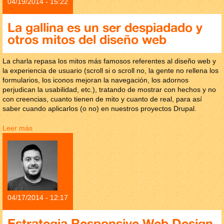
04/19/2014 - 15:22
La gallina es un ser despiadado y
otros mitos del diseño web
La charla repasa los mitos más famosos referentes al diseño web y
la experiencia de usuario (scroll si o scroll no, la gente no rellena los
formularios, los iconos mejoran la navegación, los adornos
perjudican la usabilidad, etc.), tratando de mostrar con hechos y no
con creencias, cuanto tienen de mito y cuanto de real, para así
saber cuando aplicarlos (o no) en nuestros proyectos Drupal.
Leer más
sobre La gallina es un ser despiadado y otros mitos del
diseño web
04/17/2014 - 12:17
Estrategia Responsive Web Design