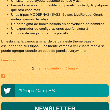
Un sistema de layouts bastante curioso y útil.
Pensado para ser compatible con panels, context, ds y alguna
que otra cosa mas.
Unas tripas MODERNAS (SASS, Bower, LiveReload, Grunt,
nodejs, gemas de ruby).
Un paradigma de hooks basado en convención de nombres.
Un exportador de configuraciones que funciona ;)
Un poco de magia por aqui y por allá.
En esta charla vamos a mirar de cerca a este theme base y
escudriñar en sus tripas. Finalmente vamos a ver cuanta magia se
puede agregar usando un poco de panels everywhere.
Leer más
sobre Omega 4
Páginas
1
2
siguiente ›
última »
#DrupalCampES
NEWSLETTER