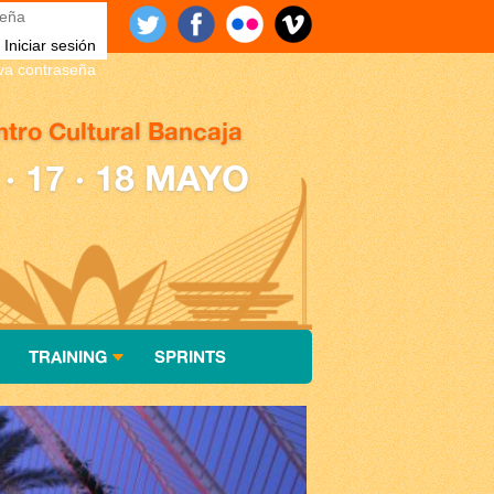
eña
*
eva contraseña
tro Cultural Bancaja
 · 17 · 18 MAYO
TRAINING
SPRINTS