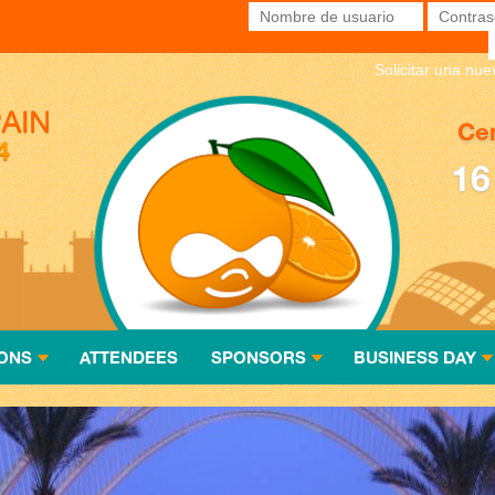
Nombre de usuario
*
Contras
Solicitar una nu
Cen
16
ONS
ATTENDEES
SPONSORS
BUSINESS DAY