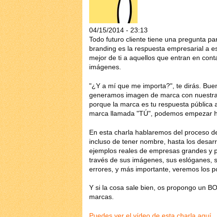
04/15/2014 - 23:13
Todo futuro cliente tiene una pregunta pa
branding es la respuesta empresarial a esa
mejor de ti a aquellos que entran en con
imágenes.
"¿Y a mí que me importa?", te dirás. Buen
generamos imagen de marca con nuestra f
porque la marca es tu respuesta pública a
marca llamada "TÚ", podemos empezar ha
En esta charla hablaremos del proceso d
incluso de tener nombre, hasta los desar
ejemplos reales de empresas grandes y p
través de sus imágenes, sus eslóganes, s
errores, y más importante, veremos los p
Y si la cosa sale bien, os propongo un 
marcas.
Puedes ver el vídeo de esta charla aquí