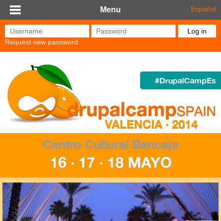
Skip to main content
Español
Menu
Username
*
Password
*
Request new password
#DrupalCampEs
Centro Cultural Bancaja
16 · 17 · 18 MAYO