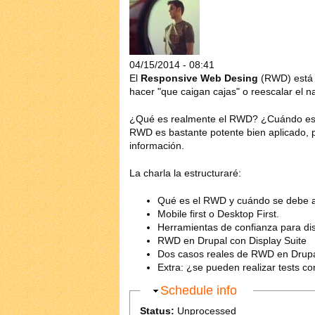
04/15/2014 - 08:41
El
Responsive Web Desing
(RWD) está 
hacer "que caigan cajas" o reescalar el
¿Qué es realmente el RWD? ¿Cuándo es n
RWD es bastante potente bien aplicado, p
información.
La charla la estructuraré:
Qué es el RWD y cuándo se debe ap
Mobile first o Desktop First.
Herramientas de confianza para dis
RWD en Drupal con Display Suite
Dos casos reales de RWD en Drupal
Extra: ¿se pueden realizar tests 
Hide
Schedule info
Status:
Unprocessed