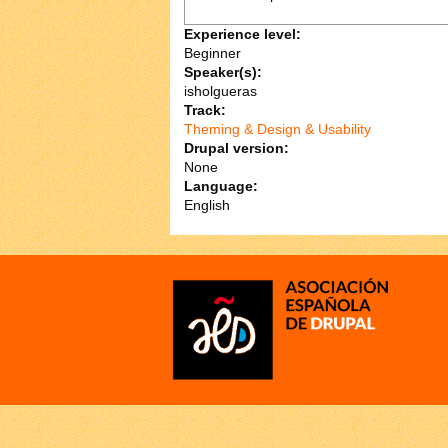
Experience level:
Beginner
Speaker(s):
isholgueras
Track:
Theming & Design & Usability
Drupal version:
None
Language:
English