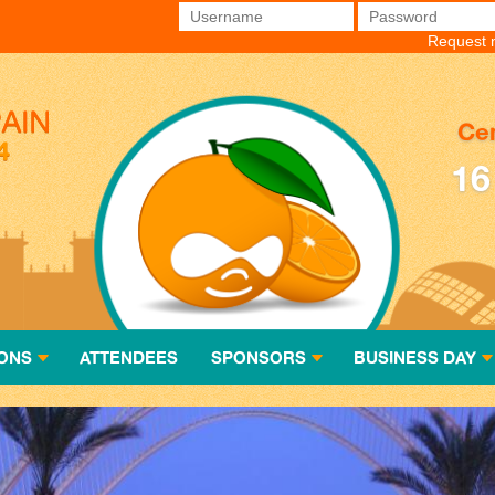
Username
*
Password
*
Request 
Cen
16
ONS
ATTENDEES
SPONSORS
BUSINESS DAY