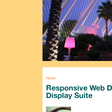
You are here
Home
Responsive Web D
Display Suite