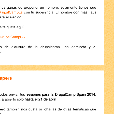
ienes ganas de proponer un nombre, solamente tienes que
DrupalCampEs
con tu sugerencia. El nombre con más Favs
erá el elegido:
 te guste aquí:
onDrupalCampES
cto de clausura de la drupalcamp una camiseta y el
.
Papers
uedes enviar tus
sesiones para la DrupalCamp Spain 2014
.
tará abierto sólo
hasta el 21 de abril
.
pero también nos gusta oir charlas de otras temáticas que
es.