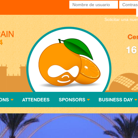
Nombre de usuario
*
Contras
Solicitar una nu
Cen
16
ONS
ATTENDEES
SPONSORS
BUSINESS DAY