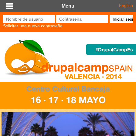
Pasar al contenido principal
English
Menu
Nombre de usuario
*
Contraseña
*
Solicitar una nueva contraseña
#DrupalCampEs
Centro Cultural Bancaja
16 · 17 · 18 MAYO