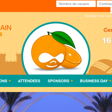
Nombre de usuario
*
Contras
Solicitar una nu
Cen
16
ONS
ATTENDEES
SPONSORS
BUSINESS DAY