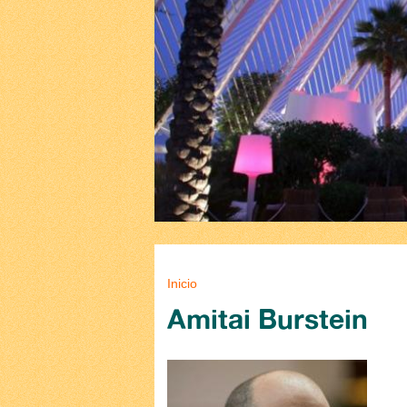
Se encuentra usted aq
Inicio
Amitai Burstein