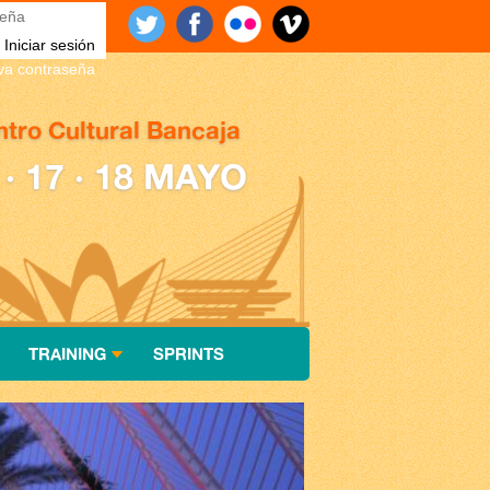
eña
*
eva contraseña
tro Cultural Bancaja
 · 17 · 18 MAYO
TRAINING
SPRINTS