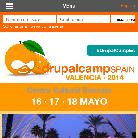
Pasar al contenido principal
English
Menu
Nombre de usuario
*
Contraseña
*
Solicitar una nueva contraseña
#DrupalCampEs
Centro Cultural Bancaja
16 · 17 · 18 MAYO