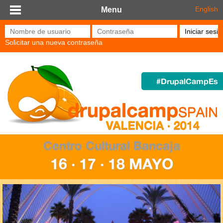
Pasar al contenido principal
English
Menu
Nombre de usuario
*
Contraseña
*
Solicitar una nueva contraseña
#DrupalCampEs
Centro Cultural Bancaja
16 · 17 · 18 MAYO