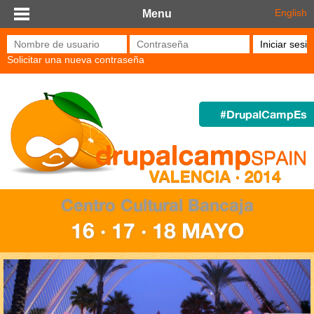
Pasar al contenido principal
English
Menu
Nombre de usuario
*
Contraseña
*
Solicitar una nueva contraseña
#DrupalCampEs
Centro Cultural Bancaja
16 · 17 · 18 MAYO