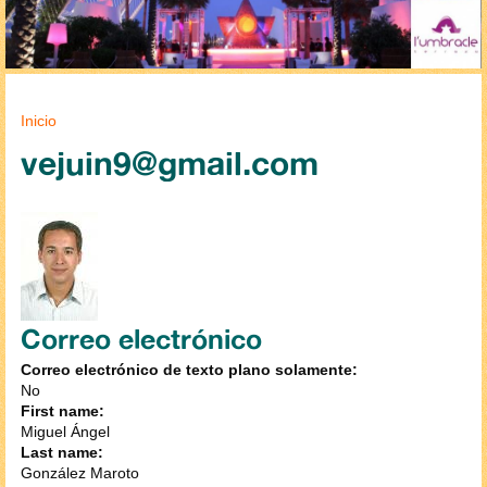
Se encuentra usted aquí
Inicio
vejuin9@gmail.com
Correo electrónico
Correo electrónico de texto plano solamente:
No
First name:
Miguel Ángel
Last name:
González Maroto