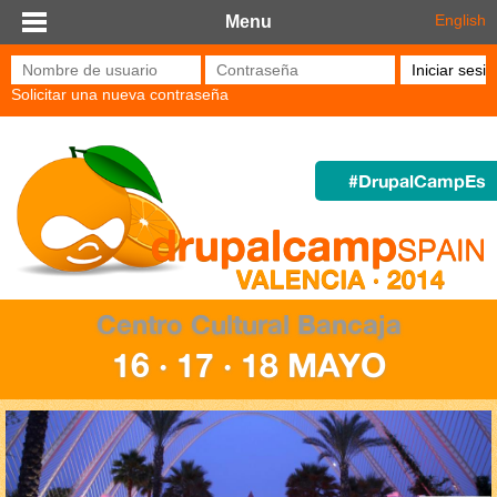
Pasar al contenido principal
English
Menu
Nombre de usuario
*
Contraseña
*
Solicitar una nueva contraseña
#DrupalCampEs
Centro Cultural Bancaja
16 · 17 · 18 MAYO