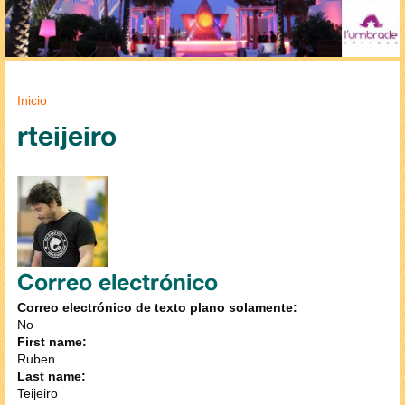
Se encuentra usted aquí
Inicio
rteijeiro
Correo electrónico
Correo electrónico de texto plano solamente:
No
First name:
Ruben
Last name:
Teijeiro