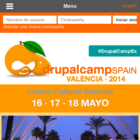
Pasar al contenido principal
English
Menu
Nombre de usuario
*
Contraseña
*
Solicitar una nueva contraseña
#DrupalCampEs
Centro Cultural Bancaja
16 · 17 · 18 MAYO