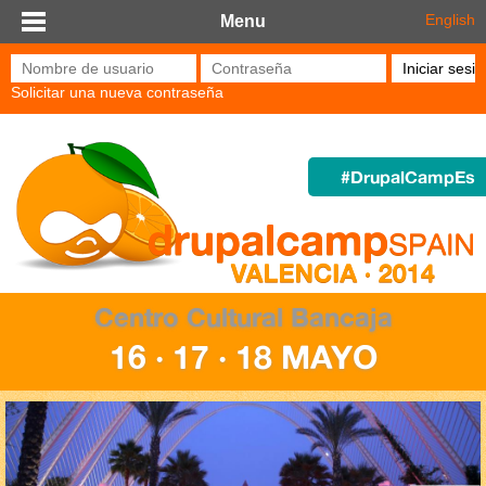
Pasar al contenido principal
English
Menu
Nombre de usuario
*
Contraseña
*
Solicitar una nueva contraseña
#DrupalCampEs
Centro Cultural Bancaja
16 · 17 · 18 MAYO