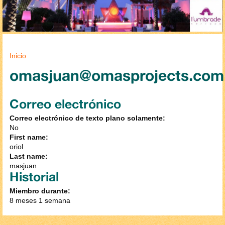
Se encuentra usted aquí
Inicio
omasjuan@omasprojects.com
Correo electrónico
Correo electrónico de texto plano solamente:
No
First name:
oriol
Last name:
masjuan
Historial
Miembro durante:
8 meses 1 semana