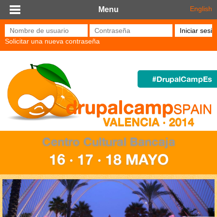
Pasar al contenido principal
English
Menu
Nombre de usuario
*
Contraseña
*
Solicitar una nueva contraseña
#DrupalCampEs
Centro Cultural Bancaja
16 · 17 · 18 MAYO