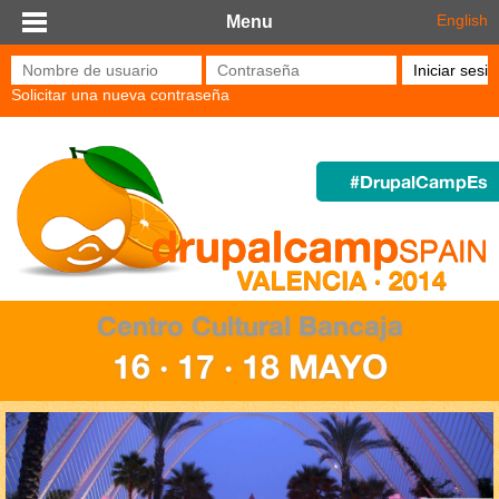
Pasar al contenido principal
English
Menu
Nombre de usuario
*
Contraseña
*
Solicitar una nueva contraseña
#DrupalCampEs
Centro Cultural Bancaja
16 · 17 · 18 MAYO