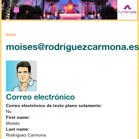
Se encuentra usted aquí
Inicio
moises@rodriguezcarmona.es
Correo electrónico
Correo electrónico de texto plano solamente:
No
First name:
Moisés
Last name:
Rodríguez Carmona