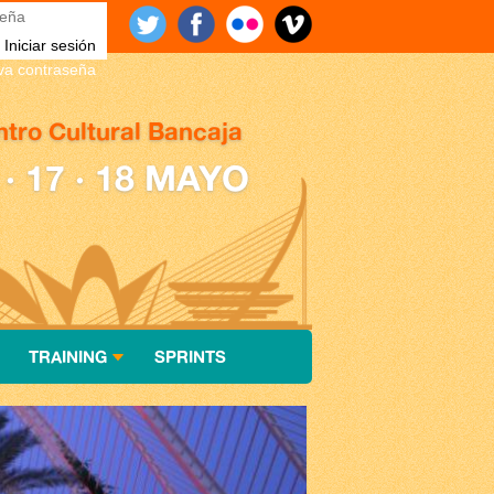
eña
*
eva contraseña
tro Cultural Bancaja
 · 17 · 18 MAYO
TRAINING
SPRINTS