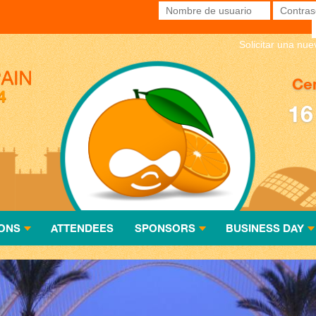
Nombre de usuario
*
Contras
Solicitar una nu
Cen
16
ONS
ATTENDEES
SPONSORS
BUSINESS DAY