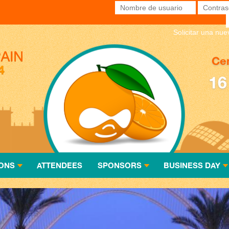
Nombre de usuario
*
Contras
Solicitar una nu
Cen
16
ONS
ATTENDEES
SPONSORS
BUSINESS DAY