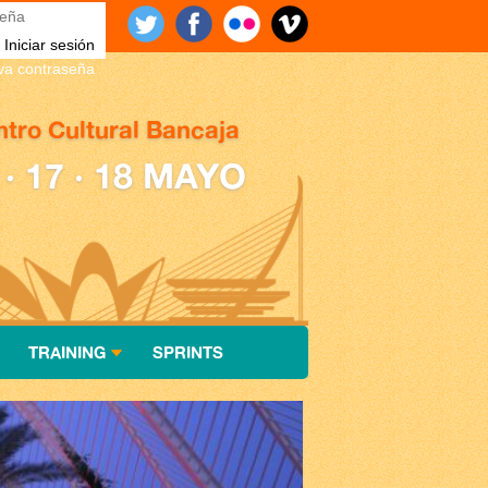
eña
*
eva contraseña
tro Cultural Bancaja
 · 17 · 18 MAYO
TRAINING
SPRINTS