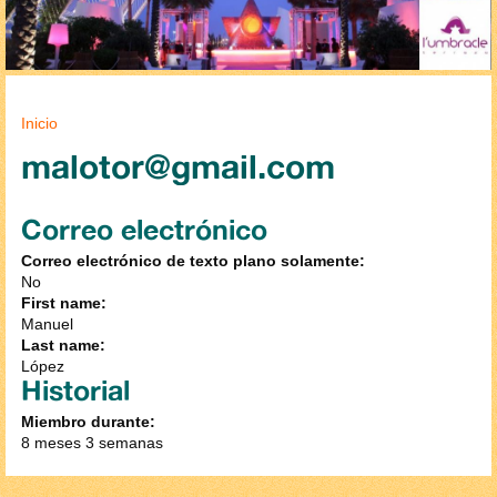
Se encuentra usted aquí
Inicio
malotor@gmail.com
Correo electrónico
Correo electrónico de texto plano solamente:
No
First name:
Manuel
Last name:
López
Historial
Miembro durante:
8 meses 3 semanas