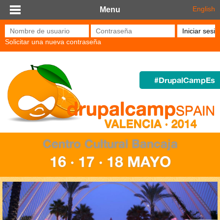
Pasar al contenido principal
English
Menu
Nombre de usuario
*
Contraseña
*
Solicitar una nueva contraseña
#DrupalCampEs
Centro Cultural Bancaja
16 · 17 · 18 MAYO