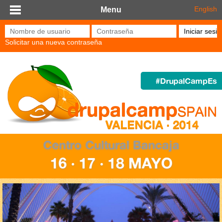
Pasar al contenido principal
English
Menu
Nombre de usuario
*
Contraseña
*
Solicitar una nueva contraseña
#DrupalCampEs
Centro Cultural Bancaja
16 · 17 · 18 MAYO