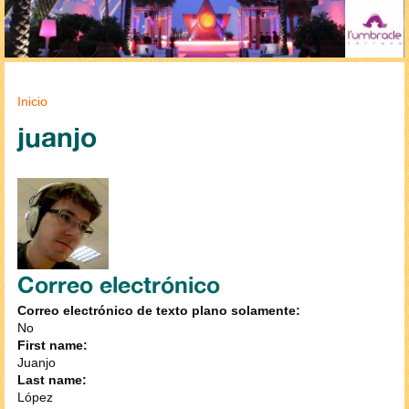
Se encuentra usted aquí
Inicio
juanjo
Correo electrónico
Correo electrónico de texto plano solamente:
No
First name:
Juanjo
Last name:
López