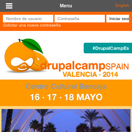
Pasar al contenido principal
English
Menu
Nombre de usuario
*
Contraseña
*
Solicitar una nueva contraseña
#DrupalCampEs
Centro Cultural Bancaja
16 · 17 · 18 MAYO