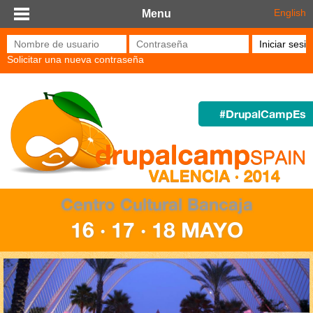
Pasar al contenido principal
English
Menu
Nombre de usuario
*
Contraseña
*
Solicitar una nueva contraseña
#DrupalCampEs
Centro Cultural Bancaja
16 · 17 · 18 MAYO