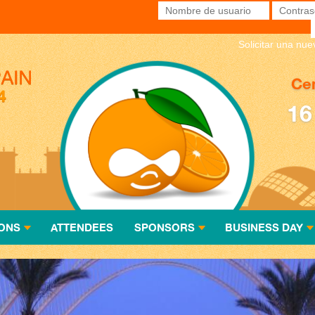
Nombre de usuario
*
Contras
Solicitar una nu
Cen
16
ONS
ATTENDEES
SPONSORS
BUSINESS DAY