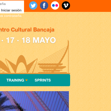
eña
*
eva contraseña
tro Cultural Bancaja
 · 17 · 18 MAYO
TRAINING
SPRINTS