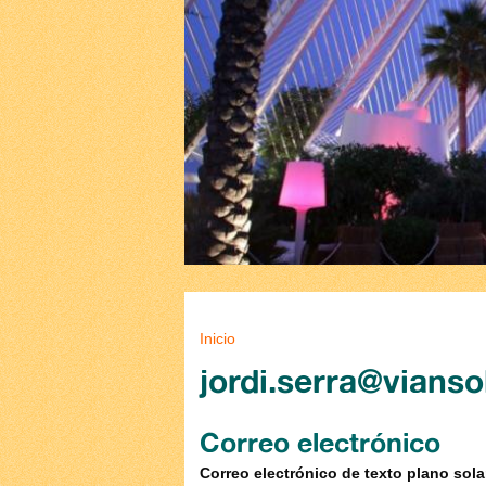
Se encuentra usted aq
Inicio
jordi.serra@vians
Correo electrónico
Correo electrónico de texto plano sol