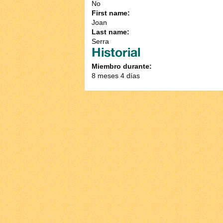
No
First name:
Joan
Last name:
Serra
Historial
Miembro durante:
8 meses 4 días