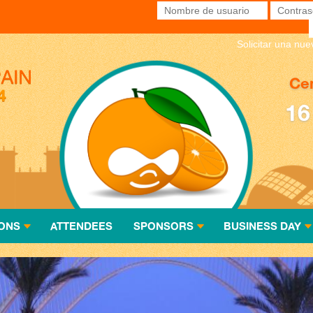
Nombre de usuario
*
Contras
Solicitar una nu
Cen
16
ONS
ATTENDEES
SPONSORS
BUSINESS DAY