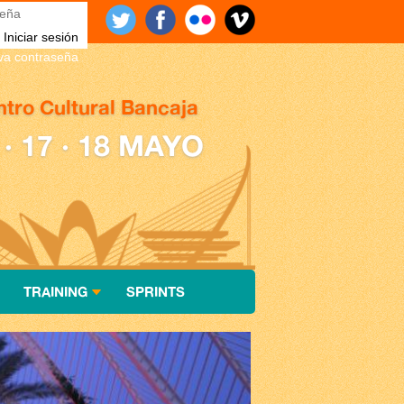
eña
*
eva contraseña
tro Cultural Bancaja
 · 17 · 18 MAYO
TRAINING
SPRINTS