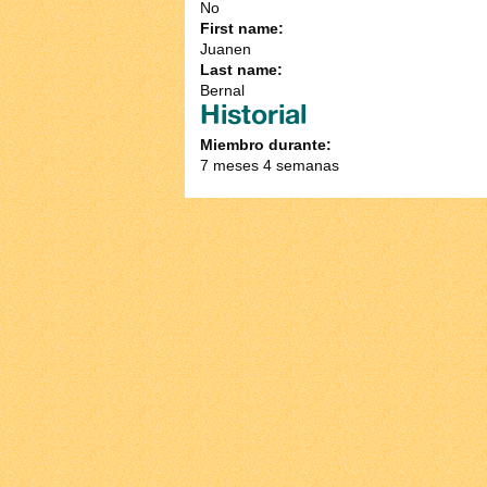
No
First name:
Juanen
Last name:
Bernal
Historial
Miembro durante:
7 meses 4 semanas