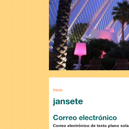
Se encuentra usted aq
Inicio
jansete
Correo electrónico
Correo electrónico de texto plano sol