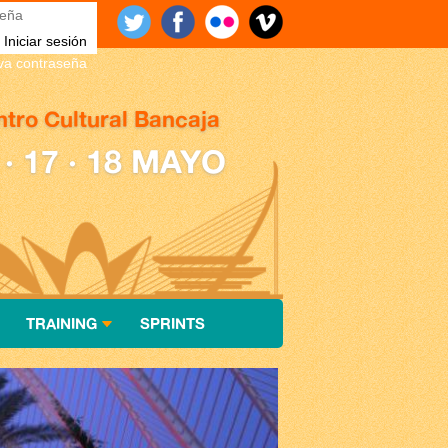
eña
*
eva contraseña
tro Cultural Bancaja
 · 17 · 18 MAYO
TRAINING
SPRINTS