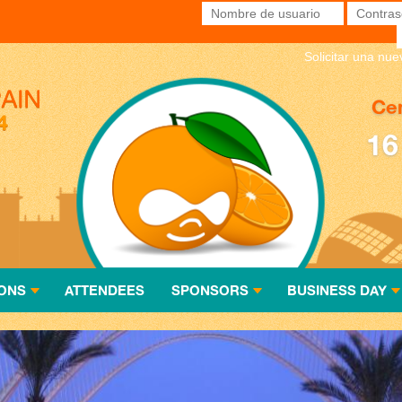
Nombre de usuario
*
Contras
Solicitar una nu
Cen
16
ONS
ATTENDEES
SPONSORS
BUSINESS DAY