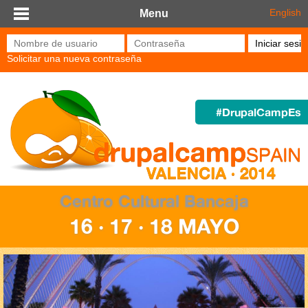
Pasar al contenido principal
English
Menu
Nombre de usuario
*
Contraseña
*
Solicitar una nueva contraseña
#DrupalCampEs
Centro Cultural Bancaja
16 · 17 · 18 MAYO