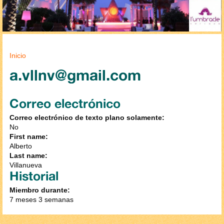
Se encuentra usted aquí
Inicio
a.vllnv@gmail.com
Correo electrónico
Correo electrónico de texto plano solamente:
No
First name:
Alberto
Last name:
Villanueva
Historial
Miembro durante:
7 meses 3 semanas