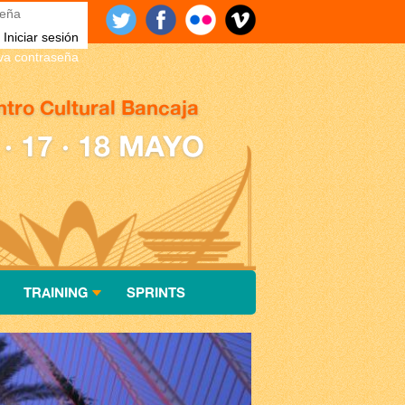
eña
*
eva contraseña
tro Cultural Bancaja
 · 17 · 18 MAYO
TRAINING
SPRINTS