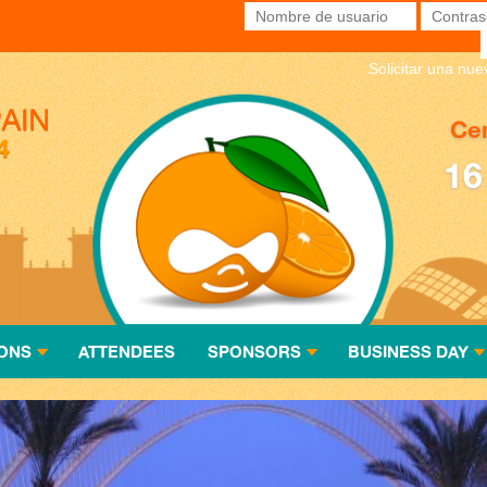
Nombre de usuario
*
Contras
Solicitar una nu
Cen
16
ONS
ATTENDEES
SPONSORS
BUSINESS DAY