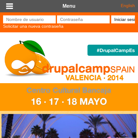
Pasar al contenido principal
English
Menu
Nombre de usuario
*
Contraseña
*
Solicitar una nueva contraseña
#DrupalCampEs
Centro Cultural Bancaja
16 · 17 · 18 MAYO