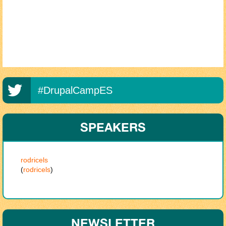
#DrupalCampES
SPEAKERS
rodricels
(
rodricels
)
NEWSLETTER