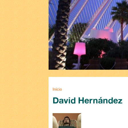
Se encuentra usted aq
Inicio
David Hernández