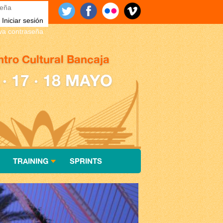
eña
*
eva contraseña
tro Cultural Bancaja
 · 17 · 18 MAYO
TRAINING
SPRINTS