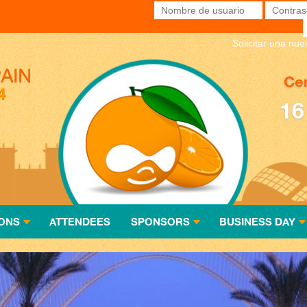
Nombre de usuario
*
Contras
Solicitar una nu
Cen
16
ONS
ATTENDEES
SPONSORS
BUSINESS DAY