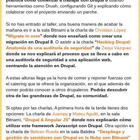
herramientas como Drush, configurando Git y explicando cómo
colaborar con el proyecto enviando un parche.
Si no has entrado al taller, una buena manera de acabar la
mañana es ir a la sala Bitnami a la charla de
Christian López
“
Migrate in core
” donde nos enseñará como crear una
migración en Drupal 8
. O asistir a la charla
“
Hacking Drupal:
Anatomía de una auditoría de seguridad
”
de
Zequi Vázquez
donde se nos explicará el proceso que se lleva a cabo en
una auditoría de seguridad a una aplicación web,
centrando la atención en Drupal.
A estas alturas llega ya la hora de comer y reponer fuerzas con
el catering que te ofrece la organización, en el que además de
comer podrás conocer a otros drupaleros.
Podrás descubrir
otra de las grandezas de Drupal, su comunidad.
Si optas por las charlas, A primera hora de la tarde tienes dos
opciones: La charla de
Juampy
y
Mateu Aguiló
, en la sala
Bitnami,
“Drupal & Angular JS”
donde nos explicarán cómo
utilizar este framework Javascript con Drupal
. Otra opción es
la charla de
Beltran Rueda
en la sala Balidea
“Despliege y
gestión de servidores con Drupal en la Nube con Bitnami”