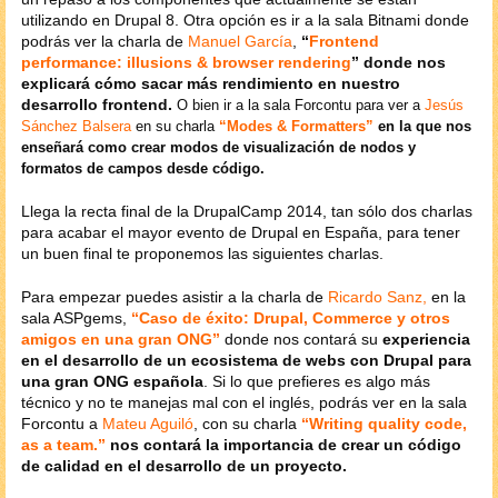
utilizando en Drupal 8. Otra opción es ir a la sala Bitnami donde
podrás ver la charla de
Manuel García
,
“
Frontend
performance: illusions & browser rendering
” donde nos
explicará cómo sacar más rendimiento en nuestro
desarrollo frontend.
O bien ir a la sala Forcontu para ver a
Jesús
Sánchez Balsera
en su charla
“Modes & Formatters”
en la que nos
enseñará como crear modos de visualización de nodos y
formatos de campos desde código.
Llega la recta final de la DrupalCamp 2014, tan sólo dos charlas
para acabar el mayor evento de Drupal en España, para tener
un buen final te proponemos las siguientes charlas.
Para empezar puedes asistir a la charla de
Ricardo Sanz,
en la
sala ASPgems,
“Caso de éxito: Drupal, Commerce y otros
amigos en una gran ONG”
donde nos contará su
experiencia
en el desarrollo de un ecosistema de webs con Drupal para
una gran ONG española
. Si lo que prefieres es algo más
técnico y no te manejas mal con el inglés, podrás ver en la sala
Forcontu a
Mateu Aguiló
, con su charla
“Writing quality code,
as a team.”
nos contará la importancia de crear un código
de calidad en el desarrollo de un proyecto.