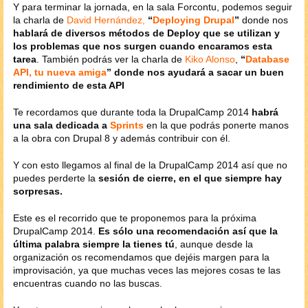
Y para terminar la jornada, en la sala Forcontu, podemos seguir
la charla de
David Hernández,
“
Deploying Drupal
”
donde nos
hablará de diversos métodos de Deploy que se utilizan y
los problemas que nos surgen cuando encaramos esta
tarea
. También podrás ver la charla de
Kiko Alonso
,
“
Database
API, tu nueva amiga
” donde nos ayudará a sacar un buen
rendimiento de esta API
Te recordamos que durante toda la DrupalCamp 2014
habrá
una sala dedicada a
Sprints
en la que podrás ponerte manos
a la obra con Drupal 8 y además contribuir con él.
Y con esto llegamos al final de la DrupalCamp 2014 así que no
puedes perderte la
sesión de cierre, en el que siempre hay
sorpresas.
Este es el recorrido que te proponemos para la próxima
DrupalCamp 2014.
Es sólo una recomendación así que la
última palabra siempre la tienes tú
, aunque desde la
organización os recomendamos que dejéis margen para la
improvisación, ya que muchas veces las mejores cosas te las
encuentras cuando no las buscas.