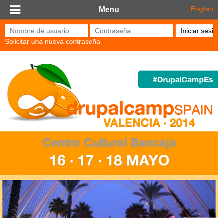
Pasar al contenido principal
English
Menu
Nombre de usuario
*
Contraseña
*
Solicitar una nueva contraseña
#DrupalCampEs
Centro Cultural Bancaja
16 · 17 · 18 MAYO