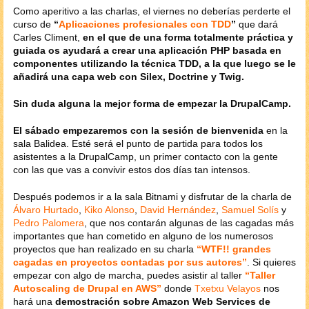
Como aperitivo a las charlas, el viernes no deberías perderte el
curso de
“
Aplicaciones profesionales con TDD
”
que dará
Carles Climent,
en el que de una forma totalmente práctica y
guiada os ayudará a crear una aplicación PHP basada en
componentes utilizando la técnica TDD, a la que luego se le
añadirá una capa web con Silex, Doctrine y Twig.
Sin duda alguna la mejor forma de empezar la DrupalCamp.
El sábado empezaremos con la sesión de bienvenida
en la
sala Balidea. Esté será el punto de partida para todos los
asistentes a la DrupalCamp, un primer contacto con la gente
con las que vas a convivir estos dos días tan intensos.
Después podemos ir a la sala Bitnami y disfrutar de la charla de
Álvaro Hurtado
,
Kiko Alonso
,
David Hernández
,
Samuel Solís
y
Pedro Palomera
, que nos contarán algunas de las cagadas más
importantes que han cometido en alguno de los numerosos
proyectos que han realizado en su charla
“WTF!! grandes
cagadas en proyectos contadas por sus autores”
. Si quieres
empezar con algo de marcha, puedes asistir al taller
“Taller
Autoscaling de Drupal en AWS”
donde
Txetxu Velayos
nos
hará una
demostración sobre Amazon Web Services de