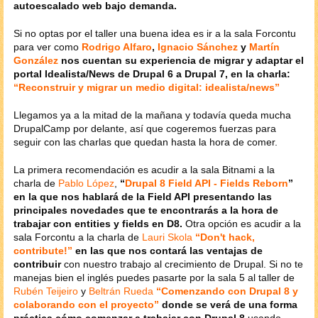
autoescalado web bajo demanda.
Si no optas por el taller una buena idea es ir a la sala Forcontu
para ver como
Rodrigo Alfaro
,
Ignacio Sánchez
y
Martín
González
nos cuentan su experiencia de migrar y adaptar el
portal Idealista/News de Drupal 6 a Drupal 7, en la charla:
“Reconstruir y migrar un medio digital: idealista/news”
Llegamos ya a la mitad de la mañana y todavía queda mucha
DrupalCamp por delante, así que cogeremos fuerzas para
seguir con las charlas que quedan hasta la hora de comer.
La primera recomendación es acudir a la sala Bitnami a la
charla de
Pablo López
,
“
Drupal 8 Field API - Fields Reborn
”
en la que nos hablará de la Field API presentando las
principales novedades que te encontrarás a la hora de
trabajar con entities y fields en D8.
Otra opción es acudir a la
sala Forcontu a la charla de
Lauri Skola
“Don't hack,
contribute!”
en las que nos contará las ventajas de
contribuir
con nuestro trabajo al crecimiento de Drupal. Si no te
manejas bien el inglés puedes pasarte por la sala 5 al taller de
Rubén Teijeiro
y
Beltrán Rueda
“Comenzando con Drupal 8 y
colaborando con el proyecto”
donde se verá de una forma
práctica cómo comenzar a trabajar con Drupal 8
usando