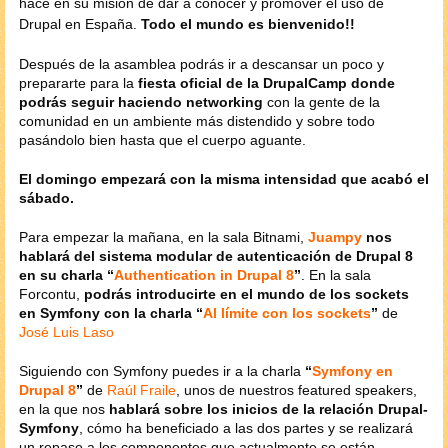
hace en su misión de dar a conocer y promover el uso de
Drupal en España.
Todo el mundo es bienvenido!!
Después de la asamblea podrás ir a descansar un poco y
prepararte para la
fiesta oficial de la DrupalCamp donde
podrás seguir haciendo networking
con la gente de la
comunidad en un ambiente más distendido y sobre todo
pasándolo bien hasta que el cuerpo aguante.
El domingo empezará con la misma intensidad que acabó el
sábado.
Para empezar la mañana, en la sala Bitnami,
Juampy
nos
hablará del sistema modular de autenticación de Drupal 8
en su charla “
Authentication in Drupal 8
”
. En la sala
Forcontu,
podrás introducirte en el mundo de los sockets
en Symfony con la charla “
Al límite con los sockets
”
de
José Luis Laso
Siguiendo con Symfony puedes ir a la charla
“
Symfony en
Drupal 8
”
de
Raúl Fraile
, unos de nuestros featured speakers,
en la que nos
hablará sobre los inicios de la relación Drupal-
Symfony
, cómo ha beneficiado a las dos partes y se realizará
un repaso a los componentes que actualmente se están